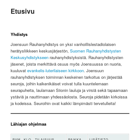
Etusivu
Yhdistys
Joensuun Rauhanyhdistys on yksi vanhoillislestadiolaisen
herätysliikkeen keskusjärjestön,
Suomen Rauhanyhdistysten
Keskusyhdistykseen
rauhanyhdistyksistä. Rauhanyhdistysten
jäsenet, joista merkittävä osuus myös Joensuussa on nuoria,
kuuluvat
evankelis-luterilaiseen kirkkoon
. Joensuun
rauhanyhdistyksen toiminnan keskeinen tarkoitus on järjestää
seuroja, joihin kaikenikäiset voivat tulla kuuntelemaan
seurapuheita, laulamaan Siionin lauluja ja virsiä sekä tapaamaan
ystäviä ja nauttimaan yhdessäolosta. Seuroja pidetään kirkoissa
ja kodeissa. Seuroihin ovat kaikki lämpimästi tervetulleita!
Lähiajan ohjelmaa
PVM
KLO
TILAISUUS
PAIKKA
LISÄTIETO