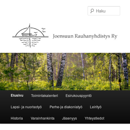
Haku
Päävalikko
Etusivu
Toimintakalenteri
Esirukouspyyntö
Siirry sisältöön
Siirry toissijaiseen sisältöön
Lapsi- ja nuorisotyö
Perhe-ja diakoniatyö
Leirityö
Historia
Varainhankinta
Jäsenyys
Yhteystiedot