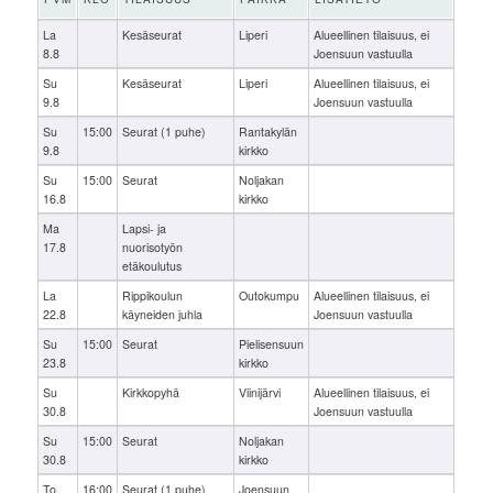
La
Kesäseurat
Liperi
Alueellinen tilaisuus, ei
8.8
Joensuun vastuulla
Su
Kesäseurat
Liperi
Alueellinen tilaisuus, ei
9.8
Joensuun vastuulla
Su
15:00
Seurat (1 puhe)
Rantakylän
9.8
kirkko
Su
15:00
Seurat
Noljakan
16.8
kirkko
Ma
Lapsi- ja
17.8
nuorisotyön
etäkoulutus
La
Rippikoulun
Outokumpu
Alueellinen tilaisuus, ei
22.8
käyneiden juhla
Joensuun vastuulla
Su
15:00
Seurat
Pielisensuun
23.8
kirkko
Su
Kirkkopyhä
Viinijärvi
Alueellinen tilaisuus, ei
30.8
Joensuun vastuulla
Su
15:00
Seurat
Noljakan
30.8
kirkko
To
16:00
Seurat (1 puhe)
Joensuun