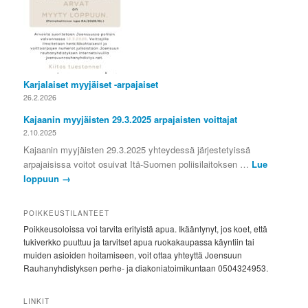
Karjalaiset myyjäiset -arpajaiset
26.2.2026
Kajaanin myyjäisten 29.3.2025 arpajaisten voittajat
2.10.2025
Kajaanin myyjäisten 29.3.2025 yhteydessä järjestetyissä
arpajaisissa voitot osuivat Itä-Suomen poliisilaitoksen …
Lue
loppuun
→
POIKKEUSTILANTEET
Poikkeusoloissa voi tarvita erityistä apua. Ikääntynyt, jos koet, että
tukiverkko puuttuu ja tarvitset apua ruokakaupassa käyntiin tai
muiden asioiden hoitamiseen, voit ottaa yhteyttä Joensuun
Rauhanyhdistyksen perhe- ja diakoniatoimikuntaan 0504324953.
LINKIT