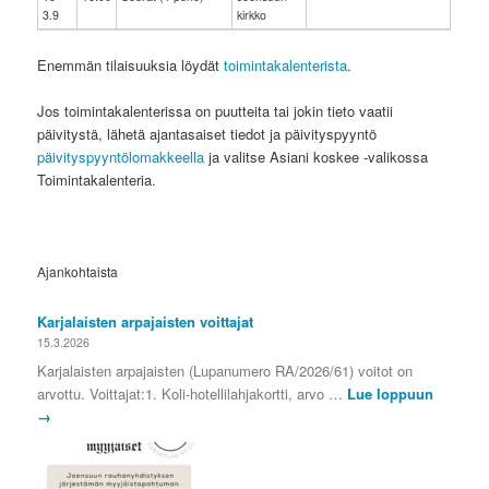
3.9
kirkko
Enemmän tilaisuuksia löydät
toimintakalenterista
.
Jos toimintakalenterissa on puutteita tai jokin tieto vaatii
päivitystä, lähetä ajantasaiset tiedot ja päivityspyyntö
päivityspyyntölomakkeella
ja valitse Asiani koskee -valikossa
Toimintakalenteria.
Ajankohtaista
Karjalaisten arpajaisten voittajat
15.3.2026
Karjalaisten arpajaisten (Lupanumero RA/2026/61) voitot on
arvottu. Voittajat:1. Koli-hotellilahjakortti, arvo …
Lue loppuun
→