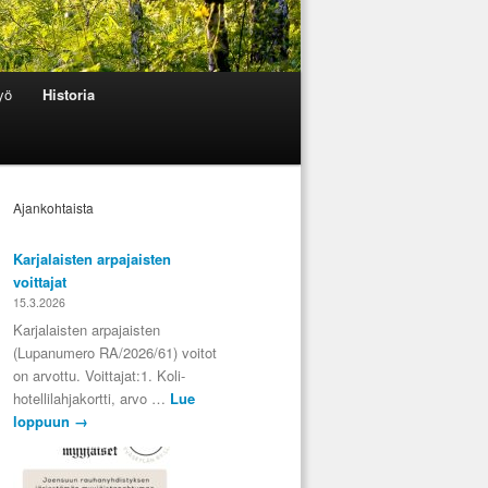
työ
Historia
Ajankohtaista
Karjalaisten arpajaisten
voittajat
15.3.2026
Karjalaisten arpajaisten
(Lupanumero RA/2026/61) voitot
on arvottu. Voittajat:1. Koli-
hotellilahjakortti, arvo …
Lue
loppuun
→