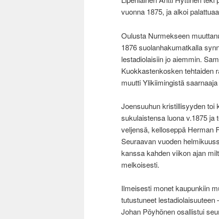
vuonna 1875, ja alkoi palattuaa
Oulusta Nurmekseen muuttanut
1876 suolanhakumatkalla synny
lestadiolaisiin jo aiemmin. Sam
Kuokkastenkosken tehtaiden 
muutti Ylikiimingistä saarnaaj
Joensuuhun kristillisyyden toi
sukulaistensa luona v.1875 ja 
veljensä, kelloseppä Herman F
Seuraavan vuoden helmikuussa p
kanssa kahden viikon ajan milte
melkoisesti.
Ilmeisesti monet kaupunkiin muu
tutustuneet lestadiolaisuuteen
Johan Pöyhönen osallistui seu