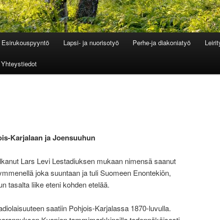
Esirukouspyyntö
Lapsi- ja nuorisotyö
Perhe-ja diakoniatyö
Leiri
Yhteystiedot
ois-Karjalaan ja Joensuuhun
alkanut Lars Levi Lestadiuksen mukaan nimensä saanut
kymmenellä joka suuntaan ja tuli Suomeen Enontekiön,
un tasalta liike eteni kohden etelää.
iolaisuuteen saatiin Pohjois-Karjalassa 1870-luvulla.
ki parannuksen Kuopion tammimarkkinoilla todennäköisesti