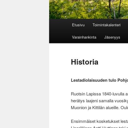
Päävalikko
Etusivu
Toimintakalenteri
Siirry sisältöön
Siirry toissijaiseen sisältöön
Varainhankinta
Jäsenyys
Historia
Lestadiolaisuuden tulo Pohj
Ruotsin Lapissa 1840-luvulla 
herätys laajeni samalla vuosi
Muonion ja Kittilän alueille. Oul
Ensimmäiset kosketukset lestad
Liperiläinen Antti Hyttinen te