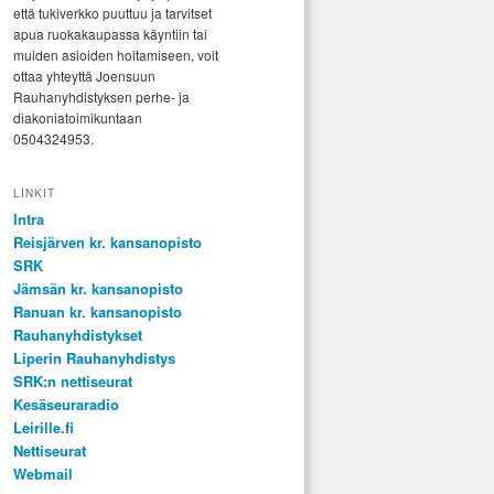
että tukiverkko puuttuu ja tarvitset
apua ruokakaupassa käyntiin tai
muiden asioiden hoitamiseen, voit
ottaa yhteyttä Joensuun
Rauhanyhdistyksen perhe- ja
diakoniatoimikuntaan
0504324953.
LINKIT
Intra
Reisjärven kr. kansanopisto
SRK
Jämsän kr. kansanopisto
Ranuan kr. kansanopisto
Rauhanyhdistykset
Liperin Rauhanyhdistys
SRK:n nettiseurat
Kesäseuraradio
Leirille.fi
Nettiseurat
Webmail