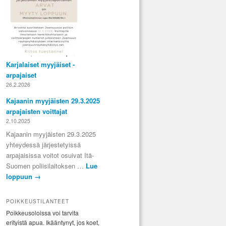
Karjalaiset myyjäiset -
arpajaiset
26.2.2026
Kajaanin myyjäisten 29.3.2025
arpajaisten voittajat
2.10.2025
Kajaanin myyjäisten 29.3.2025
yhteydessä järjestetyissä
arpajaisissa voitot osuivat Itä-
Suomen poliisilaitoksen …
Lue
loppuun
→
POIKKEUSTILANTEET
Poikkeusoloissa voi tarvita
erityistä apua. Ikääntynyt, jos koet,