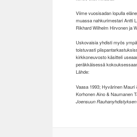
Viime vuosisadan lopulla eläne
muassa nahkurimestari Antti La
Rikhard Wilhelm Hirvonen ja W
Uskovaisia yhdisti myös ympär
toistuvasti piispantarkastuksis
kirkkoneuvosto käsitteli usea
peräkkäisessä kokouksessaan l
Lähde:
Vaasa 1993; Hyvärinen Mauri 
Korhonen Aino & Naumanen Tau
Joensuun Rauhanyhdistyksen t