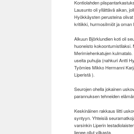
Kontiolahden piispantarkastuk
Lausunto oli yllättävä aikan, jo
Hyökkäysten perusteina olivat
kritiikki, hurmosilmiöt ja oman
Alkuun Björklundien koti oli 
huoneisto kokoontumistilaksi. 
Merimiehenkatujen kulmatalo. S
useita puhujia (nahkuri Antti Hy
Työmies Mikko Hermanni Karjal
Liperistä ).
Seurojen ohella jokainen uskova
parannuksen tehneiden elämän m
Keskinäinen rakkaus liitti usk
syntyyn. Yhteisiä seuramatkoja 
varsinkin Liperin lestadiolaiste
lienee ollut vilkasta.