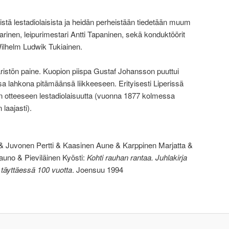
istä lestadiolaisista ja heidän perheistään tiedetään muum
rinen, leipurimestari Antti Tapaninen, sekä konduktöörit
ilhelm Ludwik Tukiainen.
istön paine. Kuopion piispa Gustaf Johansson puuttui
sa lahkona pitämäänsä liikkeeseen. Erityisesti Liperissä
an otteeseen lestadiolaisuutta (vuonna 1877 kolmessa
aajasti).
& Juvonen Pertti & Kaasinen Aune & Karppinen Marjatta &
no & Pieviläinen Kyösti:
Kohti rauhan rantaa. Juhlakirja
äyttäessä 100 vuotta
. Joensuu 1994