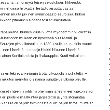
sessa hän antoi myönteisen selostuksen liikkeestä.
lloin lehdissä hyökättiin lestadiolaisuutta vastaan.
 ennen muuta julkinen synninpäästö seuroissa, kirkon
 liikkeen pitäminen ainoana tosi seurakuntana.
seurapaikkana, kunnes kuusi vuotta myöhemmin vuokrattiin
Muistitiedon mukaan on kyseessä ollut Malmi- ja
eurojen pito vilkastui, kun 1880-luvulla kaupunkiin muutti
ttinen Liperistä, nuohooja Heikki Hiltunen Liperistä,
ainen Kontiolahdelta ja lihakauppias Kusti Asikainen
inen teki evankeliumin työtä: ulkopuolisia puhuteltiin –
uutos merkitsi jo sinänsä puhuttelua ulkona oleville.
ovaiset yhteen ja johti myöhemmin järjestyneen diakoniatyön
eri puolelle maakuntaa järjestettiin ja yhteistoimintaa
n kanssa oli paljon: toiminnasta ei ole paljon tietoa, mutta se