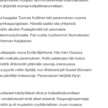
n järjestää seuroja kotipaikkakunnallaan.
 kauppias Tuomas Kuittinen teki parannuksen vuonna
inkaupungistaan. Hänellä saattoi olla yhteyksiä
oihin aikoihin Pudasjärveltä tuli uskovaisia
rakennustyömaalle. Pari vuotta myöhemmin Nurmekseen
a Herman Karjalainen.
 kultasepän rouva Emilia Björklund. Hän kävi Oulussa
teki matkalla parannuksen. Kotiin palattuaan hän kutsui
redrik Ahlsrandin pitämään seuroja Joensuussa.
yyntö voitiin täyttää, kun Ahlstrand piti Gustaf Skinnarin
i päivittäin kotiseuroja. Parannuksen tekijöitä löytyi
ttaneet käsityöläiset olivat jo kotipaikkakunnillaan
 – ennakkoluulot eivät olleet esteenä. Kaupunginsaarnaaja
roihin ja oli muutenkin myötämielinen: muun muassa