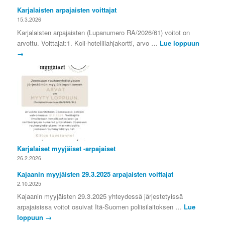
Karjalaisten arpajaisten voittajat
15.3.2026
Karjalaisten arpajaisten (Lupanumero RA/2026/61) voitot on
arvottu. Voittajat:1. Koli-hotellilahjakortti, arvo …
Lue loppuun
→
Karjalaiset myyjäiset -arpajaiset
26.2.2026
Kajaanin myyjäisten 29.3.2025 arpajaisten voittajat
2.10.2025
Kajaanin myyjäisten 29.3.2025 yhteydessä järjestetyissä
arpajaisissa voitot osuivat Itä-Suomen poliisilaitoksen …
Lue
loppuun
→