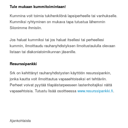
Tule mukaan kummitoimintaan!
Kummina voit toimia tukihenkilönä lapsiperheelle tai vanhukselle.
Kummiksi ryhtyminen on mukava tapa tutustua lähemmin
Siionimme ihmisiin.
Jos haluat kummiksi tai jos haluat itsellesi tai perheellesi
kummin, ilmoittaudu rauhanyhdistyksen ilmoitustaululla olevaan
listaan tai diakoniatoimikunnan jäsenille.
Resurssipankki
Srk on kehittänyt rauhanyhdistysten käyttöön resurssipankin,
jonka kautta voit ilmoittautua vapaaehtoiseksi eri tehtäviin.
Perheet voivat pyytää tilapäistarpeeseen lastenhoitajiksi näitä
vapaaehtoisia. Tutustu lisää osoitteessa
www.resurssipankki.fi
.
Ajankohtaista