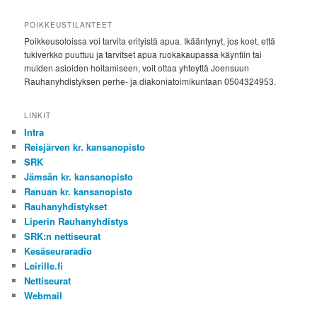
POIKKEUSTILANTEET
Poikkeusoloissa voi tarvita erityistä apua. Ikääntynyt, jos koet, että
tukiverkko puuttuu ja tarvitset apua ruokakaupassa käyntiin tai
muiden asioiden hoitamiseen, voit ottaa yhteyttä Joensuun
Rauhanyhdistyksen perhe- ja diakoniatoimikuntaan 0504324953.
LINKIT
Intra
Reisjärven kr. kansanopisto
SRK
Jämsän kr. kansanopisto
Ranuan kr. kansanopisto
Rauhanyhdistykset
Liperin Rauhanyhdistys
SRK:n nettiseurat
Kesäseuraradio
Leirille.fi
Nettiseurat
Webmail