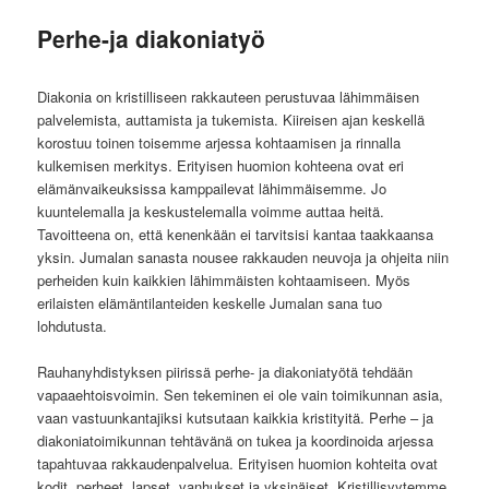
Perhe-ja diakoniatyö
Diakonia on kristilliseen rakkauteen perustuvaa lähimmäisen
palvelemista, auttamista ja tukemista. Kiireisen ajan keskellä
korostuu toinen toisemme arjessa kohtaamisen ja rinnalla
kulkemisen merkitys. Erityisen huomion kohteena ovat eri
elämänvaikeuksissa kamppailevat lähimmäisemme. Jo
kuuntelemalla ja keskustelemalla voimme auttaa heitä.
Tavoitteena on, että kenenkään ei tarvitsisi kantaa taakkaansa
yksin. Jumalan sanasta nousee rakkauden neuvoja ja ohjeita niin
perheiden kuin kaikkien lähimmäisten kohtaamiseen. Myös
erilaisten elämäntilanteiden keskelle Jumalan sana tuo
lohdutusta.
Rauhanyhdistyksen piirissä perhe- ja diakoniatyötä tehdään
vapaaehtoisvoimin. Sen tekeminen ei ole vain toimikunnan asia,
vaan vastuunkantajiksi kutsutaan kaikkia kristityitä. Perhe – ja
diakoniatoimikunnan tehtävänä on tukea ja koordinoida arjessa
tapahtuvaa rakkaudenpalvelua. Erityisen huomion kohteita ovat
kodit, perheet, lapset, vanhukset ja yksinäiset. Kristillisyytemme