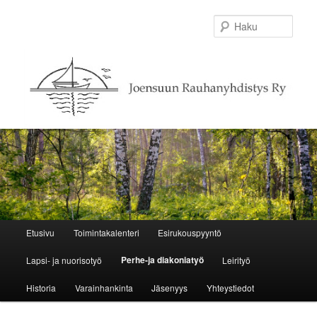
Haku
Päävalikko
Etusivu
Toimintakalenteri
Esirukouspyyntö
Siirry sisältöön
Siirry toissijaiseen sisältöön
Perhe-ja diakoniatyö
Lapsi- ja nuorisotyö
Leirityö
Historia
Varainhankinta
Jäsenyys
Yhteystiedot