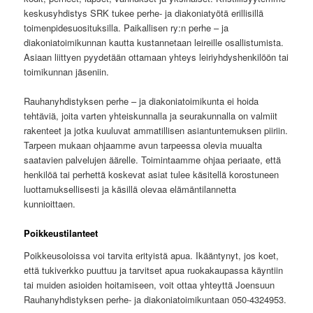
keskusyhdistys SRK tukee perhe- ja diakoniatyötä erillisillä
toimenpidesuosituksilla. Paikallisen ry:n perhe – ja
diakoniatoimikunnan kautta kustannetaan leireille osallistumista.
Asiaan liittyen pyydetään ottamaan yhteys leiriyhdyshenkilöön tai
toimikunnan jäseniin.
Rauhanyhdistyksen perhe – ja diakoniatoimikunta ei hoida
tehtäviä, joita varten yhteiskunnalla ja seurakunnalla on valmiit
rakenteet ja jotka kuuluvat ammatillisen asiantuntemuksen piiriin.
Tarpeen mukaan ohjaamme avun tarpeessa olevia muualta
saatavien palvelujen äärelle. Toimintaamme ohjaa periaate, että
henkilöä tai perhettä koskevat asiat tulee käsitellä korostuneen
luottamuksellisesti ja käsillä olevaa elämäntilannetta
kunnioittaen.
Poikkeustilanteet
Poikkeusoloissa voi tarvita erityistä apua. Ikääntynyt, jos koet,
että tukiverkko puuttuu ja tarvitset apua ruokakaupassa käyntiin
tai muiden asioiden hoitamiseen, voit ottaa yhteyttä Joensuun
Rauhanyhdistyksen perhe- ja diakoniatoimikuntaan 050-4324953.