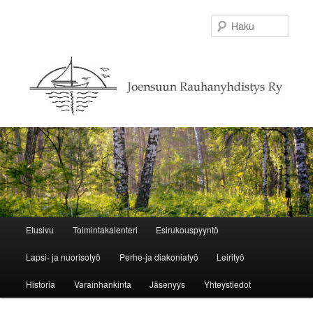
Haku
Päävalikko
Etusivu
Toimintakalenteri
Esirukouspyyntö
Siirry sisältöön
Siirry toissijaiseen sisältöön
Lapsi- ja nuorisotyö
Perhe-ja diakoniatyö
Leirityö
Historia
Varainhankinta
Jäsenyys
Yhteystiedot